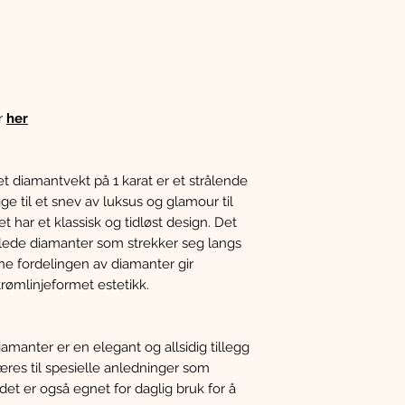
r
her
 diamantvekt på 1 karat er et strålende
 til et snev av luksus og glamour til
 har et klassisk og tidløst design. Det
ede diamanter som strekker seg langs
e fordelingen av diamanter gir
rømlinjeformet estetikk.
manter er en elegant og allsidig tillegg
res til spesielle anledninger som
n det er også egnet for daglig bruk for å