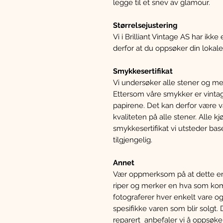
legge til et snev av glamour.
Størrelsejustering
Vi i Brilliant Vintage AS har ikk
derfor at du oppsøker din lokale
Smykkesertifikat
Vi undersøker alle stener og meta
Ettersom våre smykker er vintag
papirene. Det kan derfor være va
kvaliteten på alle stener. Alle
smykkesertifikat vi utsteder bas
tilgjengelig.
Annet
Vær oppmerksom på at dette er 
riper og merker en hva som komm
fotograferer hver enkelt vare og
spesifikke varen som blir solgt
reparert anbefaler vi å oppsøk