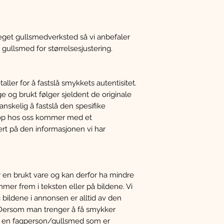
e eget gullsmedverksted så vi anbefaler
 gullsmed for størrelsesjustering.
ller for å fastslå smykkets autentisitet.
e og brukt følger sjeldent de originale
nskelig å fastslå den spesifike
 kjøp hos oss kommer med et
ert på den informasjonen vi har
en brukt vare og kan derfor ha mindre
er frem i teksten eller på bildene. Vi
 bildene i annonsen er alltid av den
. Dersom man trenger å få smykker
e en fagperson/gullsmed som er