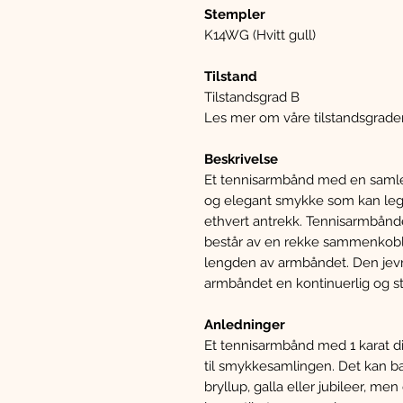
Stempler
K14WG (Hvitt gull)
Tilstand
Tilstandsgrad B
Les mer om våre tilstandsgrade
Beskrivelse
Et tennisarmbånd med en samlet
og elegant smykke som kan legge
ethvert antrekk. Tennisarmbåndet
består av en rekke sammenkobl
lengden av armbåndet. Den jevn
armbåndet en kontinuerlig og st
Anledninger
Et tennisarmbånd med 1 karat dia
til smykkesamlingen. Det kan bæ
bryllup, galla eller jubileer, me