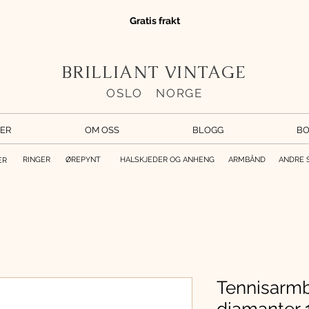
Gratis frakt
BRILLIANT VINTAGE
OSLO
//
NORGE
ER
OM OSS
BLOGG
BO
RINGER
ØREPYNT
HALSKJEDER OG ANHENG
ARMBÅND
ANDRE 
ER
Tennisarmb
diamanter 