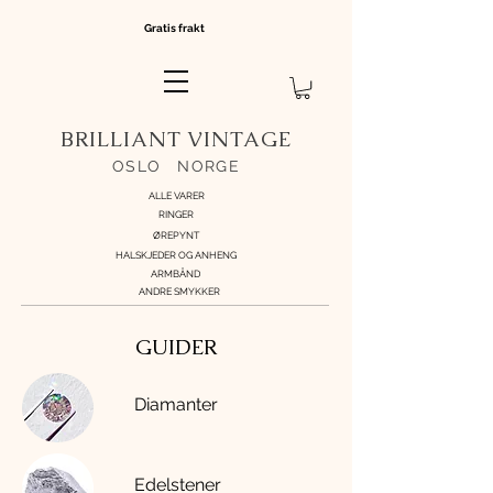
Gratis frakt
BRILLIANT VINTAGE
OSLO
//
NORGE
ALLE VARER
RINGER
ØREPYNT
HALSKJEDER OG ANHENG
ARMBÅND
ANDRE SMYKKER
GUIDER
Diamanter
Edelstener