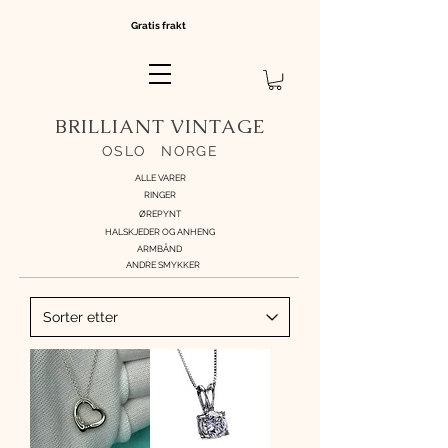
Gratis frakt
BRILLIANT VINTAGE
OSLO
//
NORGE
ALLE VARER
RINGER
ØREPYNT
HALSKJEDER OG ANHENG
ARMBÅND
ANDRE SMYKKER