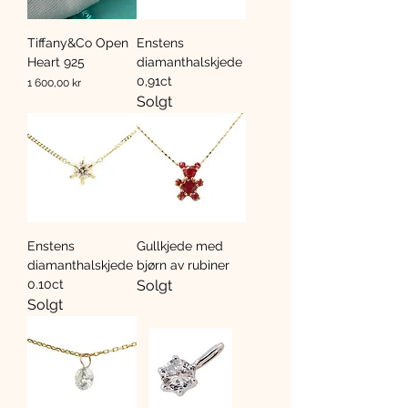
Tiffany&Co Open
Enstens
Heart 925
diamanthalskjede
0,91ct
Pris
1 600,00 kr
Solgt
Enstens
Gullkjede med
diamanthalskjede
bjørn av rubiner
0.10ct
Solgt
Solgt