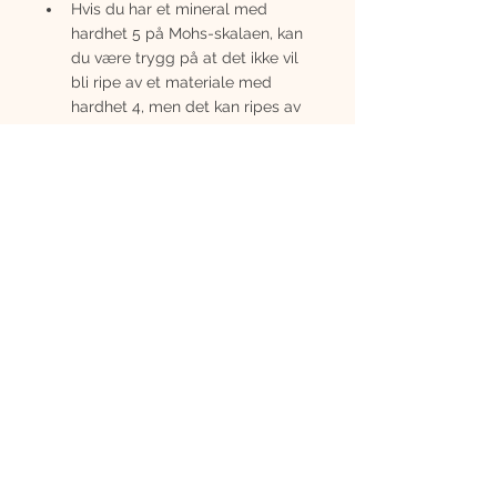
Hvis du har et mineral med 
hardhet 5 på Mohs-skalaen, kan 
du være trygg på at det ikke vil 
bli ripe av et materiale med 
hardhet 4, men det kan ripes av 
et materiale med hardhet 6.
For eksempel vil et glassrute ha 
en hardhet på rundt 5.5, noe 
som betyr at det kan ripe 
mykere mineraler som kalsitt 
(hardhet 3) men vil bli ripet av 
kvarts (hardhet 7).
Samlet sett gir Mohs hardhetsskala 
et enkelt og nyttig rammeverk for å 
sammenligne og forstå hardheten til 
forskjellige mineraler i ulike 
sammenhenger.