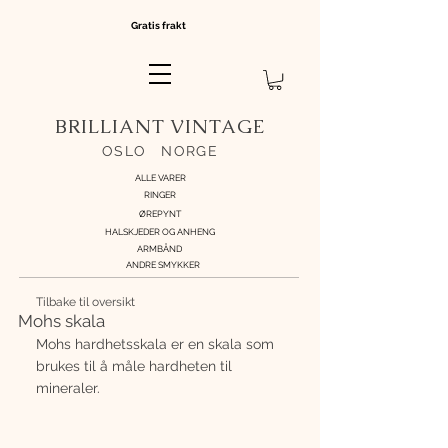
Gratis frakt
BRILLIANT VINTAGE
OSLO
//
NORGE
ALLE VARER
RINGER
ØREPYNT
HALSKJEDER OG ANHENG
ARMBÅND
ANDRE SMYKKER
Tilbake til oversikt
Mohs skala
Mohs hardhetsskala er en skala som 
brukes til å måle hardheten til 
mineraler. 