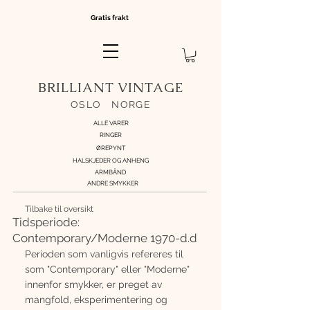
Gratis frakt
BRILLIANT VINTAGE
OSLO
//
NORGE
ALLE VARER
RINGER
ØREPYNT
HALSKJEDER OG ANHENG
ARMBÅND
ANDRE SMYKKER
Tilbake til oversikt
Tidsperiode:
Contemporary/Moderne 1970-d.d
Perioden som vanligvis refereres til 
som "Contemporary" eller "Moderne" 
innenfor smykker, er preget av 
mangfold, eksperimentering og 