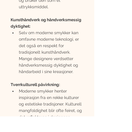
og bruker den som et 
uttrykksmiddel.
Kunsthåndverk og håndverksmessig 
dyktighet:
Selv om moderne smykker kan 
omfavne moderne teknologi, er 
det også en respekt for 
tradisjonelt kunsthåndverk. 
Mange designere verdsetter 
håndverksmessig dyktighet og 
håndarbeid i sine kreasjoner.
Tverrkulturell påvirkning:
Moderne smykker henter 
inspirasjon fra en rekke kulturer 
og estetiske tradisjoner. Kulturell 
mangfoldighet blir ofte feiret, og 
det reflekteres i designene.
Fusion av kunst og smykkekunst: