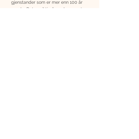
gjenstander som er mer enn 100 år 
gamle. Det er viktig å merke seg at 
disse definisjonene kan variere og at 
de er gjenstand for diskusjon 
innenfor smykkehandel og 
samlerkretser.