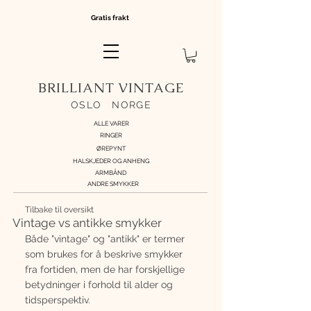
Gratis frakt
BRILLIANT VINTAGE
OSLO
//
NORGE
ALLE VARER
RINGER
ØREPYNT
HALSKJEDER OG ANHENG
ARMBÅND
ANDRE SMYKKER
Tilbake til oversikt
Vintage vs antikke smykker
Både "vintage" og "antikk" er termer 
som brukes for å beskrive smykker 
fra fortiden, men de har forskjellige 
betydninger i forhold til alder og 
tidsperspektiv. 