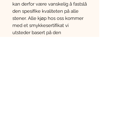
kan derfor være vanskelig å fastslå
den spesifike kvaliteten på alle
stener. Alle kjøp hos oss kommer
med et smykkesertifikat vi
utsteder basert på den
informasjonen vi har tilgjengelig.
Annet
Vær oppmerksom på at dette er
en brukt vare og kan derfor ha
mindre riper og merker en hva
som kommer frem i teksten eller
på bildene. Vi fotograferer hver
enkelt vare og bildene i annonsen
er alltid av den spesifikke varen
som blir solgt. Dersom man
trenger å få smykker reparert
anbefaler vi å oppsøke en
fagperson/gullsmed som er