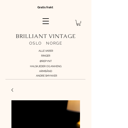
Gratis frakt
BRILLIANT VINTAGE
OSLO
//
NORGE
ALLE VARER
RINGER
ØREPYNT
HALSKJEDER OG ANHENG
ARMBÅND
ANDRE SMYKKER