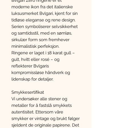
Bvlgari Zero ringene er et
moderne ikon fra det italienske
luksusmerket Bvlgari, kjent for sin
tidløse eleganse og rene design.
Serien symboliserer selvsikkerhet
og samtidsstil, med en sømløs,
sirkulær form som fremhever
minimalistisk perfeksjon.
Ringene er laget i 18 karat gull –
gult, hvitt eller rosé – og
reflekterer Bvlgaris
kompromissløse håndverk og
lidenskap for detaljer.
Smykkesertifikat
Vi undersøker alle stener og
metaller for å fastslå smykkets
autentisitet. Ettersom våre
smykker er vintage og brukt følger
sjeldent de originale papirene. Det