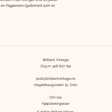
e en fagperson/gullsmed som er
Brilliant Vintage
Org.nr: 926 627 791
post@brilliantvintage.no
Hegdehaugsveien 12, Oslo
Om oss
Kjøpsbetingelser
© 2026 by Brilliant Vintage