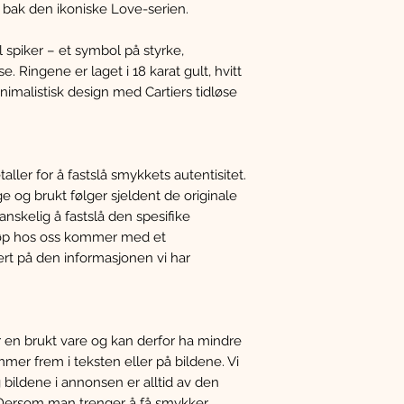
bak den ikoniske Love-serien.
l spiker – et symbol på styrke,
e. Ringene er laget i 18 karat gult, hvitt
nimalistisk design med Cartiers tidløse
ller for å fastslå smykkets autentisitet.
e og brukt følger sjeldent de originale
nskelig å fastslå den spesifike
 kjøp hos oss kommer med et
ert på den informasjonen vi har
en brukt vare og kan derfor ha mindre
er frem i teksten eller på bildene. Vi
 bildene i annonsen er alltid av den
. Dersom man trenger å få smykker