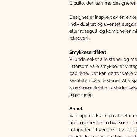
Cipullo, den samme designeren 
Designet er inspirert av en enke
individualitet og uventet elegans
eller roségull, og kombinerer mi
håndverk.
Smykkesertifikat
Vi undersøker alle stener og meta
Ettersom våre smykker er vintag
papirene. Det kan derfor være va
kvaliteten på alle stener. Alle
smykkesertifikat vi utsteder bas
tilgjengelig.
Annet
Vær oppmerksom på at dette er 
riper og merker en hva som komm
fotograferer hver enkelt vare og
spesifikke varen som blir solgt