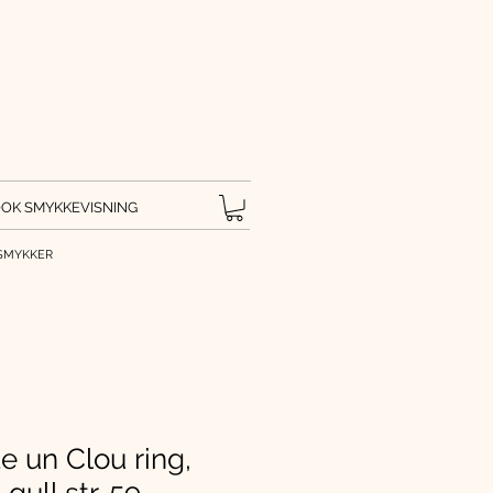
OK SMYKKEVISNING
SMYKKER
te un Clou ring,
 gull str. 59