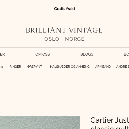
Gratis frakt
BRILLIANT VINTAGE
OSLO
//
NORGE
ER
OM OSS
BLOGG
BO
RINGER
ØREPYNT
HALSKJEDER OG ANHENG
ARMBÅND
ANDRE 
ER
Cartier Jus
classic gult