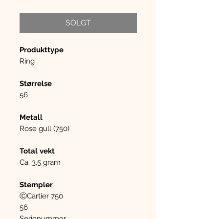
SOLGT
Produkttype
Ring
Størrelse
56
Metall
Rose gull (750)
Total vekt
Ca. 3,5 gram
Stempler
ⒸCartier 750
56
Serienummer