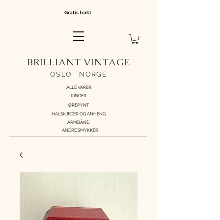
Gratis frakt
BRILLIANT VINTAGE
OSLO
//
NORGE
ALLE VARER
RINGER
ØREPYNT
HALSKJEDER OG ANHENG
ARMBÅND
ANDRE SMYKKER