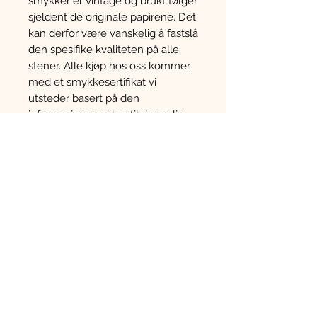
smykker er vintage og brukt følger
sjeldent de originale papirene. Det
kan derfor være vanskelig å fastslå
den spesifike kvaliteten på alle
stener. Alle kjøp hos oss kommer
med et smykkesertifikat vi
utsteder basert på den
informasjonen vi har tilgjengelig.
Annet
Vær oppmerksom på at dette er
en brukt vare og kan derfor ha
mindre riper og merker en hva
som kommer frem i teksten eller
på bildene. Vi fotograferer hver
enkelt vare og bildene i annonsen
er alltid av den spesifikke varen
som blir solgt. Dersom man
trenger å få smykker
reparert anbefaler vi å oppsøke