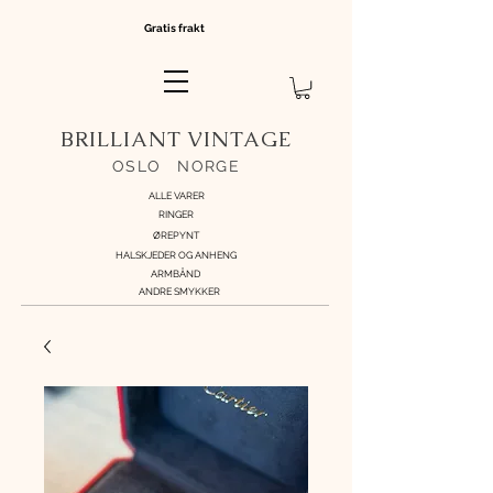
Gratis frakt
BRILLIANT VINTAGE
OSLO
//
NORGE
ALLE VARER
RINGER
ØREPYNT
HALSKJEDER OG ANHENG
ARMBÅND
ANDRE SMYKKER