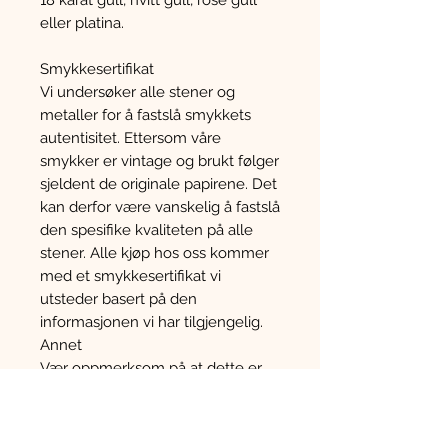
18 karat gull, hvitt gull, rosé gull
eller platina.
Smykkesertifikat
Vi undersøker alle stener og
metaller for å fastslå smykkets
autentisitet. Ettersom våre
smykker er vintage og brukt følger
sjeldent de originale papirene. Det
kan derfor være vanskelig å fastslå
den spesifike kvaliteten på alle
stener. Alle kjøp hos oss kommer
med et smykkesertifikat vi
utsteder basert på den
informasjonen vi har tilgjengelig.
Annet
Vær oppmerksom på at dette er
en brukt vare og kan derfor ha
mindre riper og merker en hva
som kommer frem i teksten eller