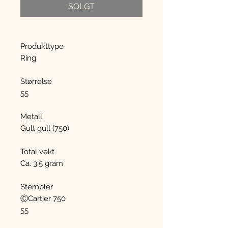
SOLGT
Produkttype
Ring
Størrelse
55
Metall
Gult gull (750)
Total vekt
Ca. 3.5 gram
Stempler
ⒸCartier 750
55