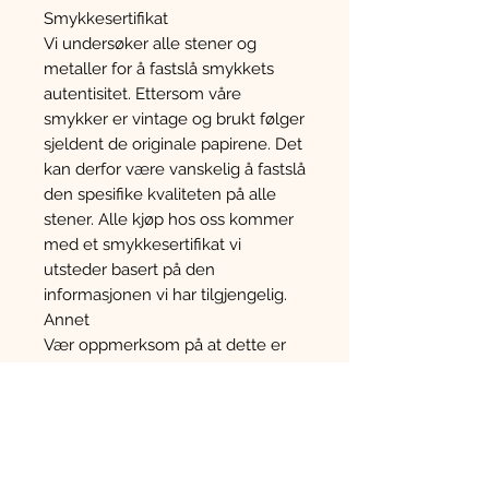
Smykkesertifikat
Vi undersøker alle stener og
metaller for å fastslå smykkets
autentisitet. Ettersom våre
smykker er vintage og brukt følger
sjeldent de originale papirene. Det
kan derfor være vanskelig å fastslå
den spesifike kvaliteten på alle
stener. Alle kjøp hos oss kommer
med et smykkesertifikat vi
utsteder basert på den
informasjonen vi har tilgjengelig.
Annet
Vær oppmerksom på at dette er
en brukt vare og kan derfor ha
mindre riper og merker en hva
som kommer frem i teksten eller
på bildene. Vi fotograferer hver
enkelt vare og bildene i annonsen