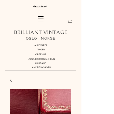
Gratis frakt
BRILLIANT VINTAGE
OSLO
//
NORGE
ALLE VARER
RINGER
ØREPYNT
HALSKJEDER OG ANHENG
ARMBÅND
ANDRE SMYKKER